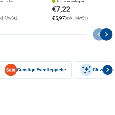
 verfügbar
Auf Lager verfügbar
Regulärer
€7,22
Preis
€5,97
kl. MwSt.)
(exkl. MwSt.)
Günstige Eventteppiche
Glitzer-Ev