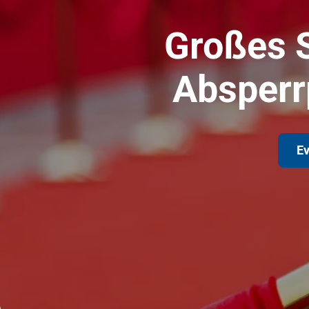
Großes S
Absperr
Ev