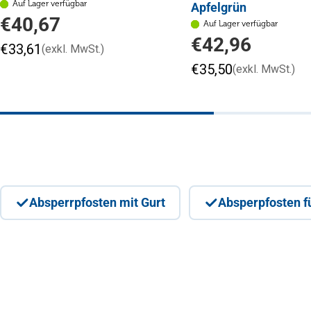
Auf Lager verfügbar
Apfelgrün
Regulärer
€40,67
Auf Lager verfügbar
Preis
Regulärer
€42,96
€33,61
(exkl. MwSt.)
Preis
€35,50
(exkl. MwSt.)
Absperrpfosten mit Gurt
Absperpfosten fü