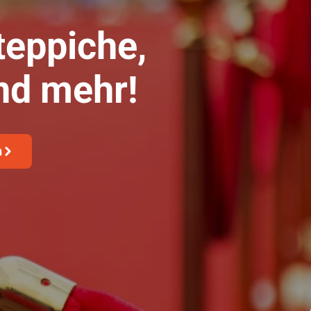
teppiche,
nd mehr!
n