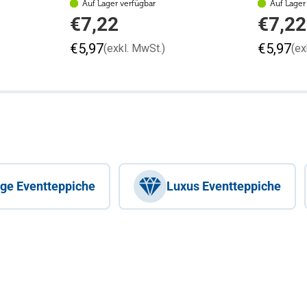
Auf Lager verfügbar
Auf Lager
Regulärer
Regulärer
€7,22
€7,22
Preis
Preis
€5,97
€5,97
(exkl. MwSt.)
(ex
ige Eventteppiche
Luxus Eventteppiche