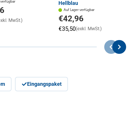
 verfügbar
Hellblau
96
Auf Lager verfügbar
Regulärer
€42,96
exkl. MwSt.)
Preis
€35,50
(exkl. MwSt.)
em
Eingangspaket