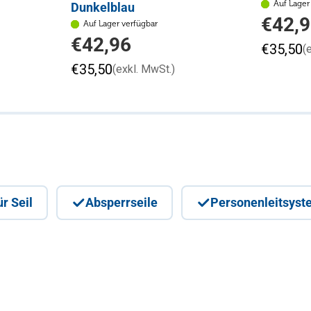
Auf Lager
Dunkelblau
Regulärer
€42,
Auf Lager verfügbar
Preis
Regulärer
€42,96
€35,50
(
Preis
€35,50
(exkl. MwSt.)
r Seil
Absperrseile
Personenleitsyst